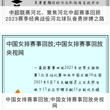
中超联赛河北、聚焦河北中超赛事回顾
2023赛季经典战役河北球队奋勇拼搏之路
中国女排赛事回放;中国女排赛事回放央视
网