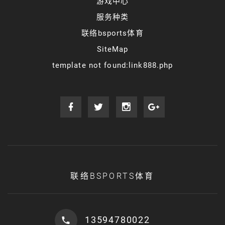
游戏中心
服务种类
联络bsports体育
SiteMap
template not found:link888.php
联络BSPORTS体育
13594780022