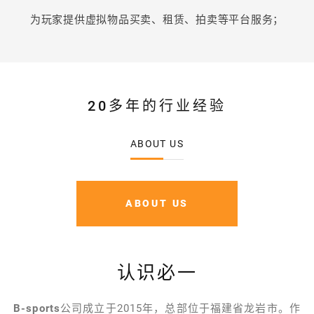
为玩家提供虚拟物品买卖、租赁、拍卖等平台服务；
20多年的行业经验
ABOUT US
ABOUT US
认识必一
B-sports
公司成立于2015年，总部位于福建省龙岩市。作