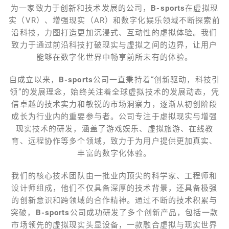
为一家致力于创新和技术发展的公司，
B-sports
在虚拟现
实（VR）、增强现实（AR）和数字化娱乐领域不断探索前
沿科技，力图打造更加沉浸式、互动性的虚拟体验。我们
致力于通过前沿科技打破现实与虚拟之间的边界，让用户
能够在数字化世界中畅享前所未有的体验。
自成立以来，
B-sports
公司一直秉持着“创新驱动，科技引
领”的发展理念，始终关注着全球虚拟技术的发展动态，凭
借卓越的技术实力和敏锐的市场洞察力，逐渐从初创阶段
成长为行业内的重要参与者。公司专注于虚拟现实与增强
现实技术的研发，涵盖了游戏娱乐、虚拟旅游、在线教
育、远程协作等多个领域，致力于为用户提供更加真实、
丰富的数字化体验。
我们的核心技术团队由一批业内顶尖的科学家、工程师和
设计师组成，他们不仅具备深厚的技术背景，还具备极强
的创新意识和跨领域的合作精神。通过不断的技术积累与
突破，
B-sports
公司成功研发了多个创新产品，包括一款
市场领先的虚拟现实头显设备，一款融合虚拟与现实世界