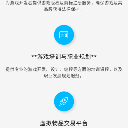
为游戏开发者提供游戏版权及商标注册服务，确保游戏及其
品牌获得法律保护。
**游戏培训与职业规划**
提供专业的游戏开发、设计、编程等方面的培训课程，以及
职业发展规划服务。
虚拟物品交易平台