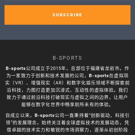
SUBSCRIBE
B-SPORTS
B-sports
公司成立于2015年，总部位于福建省龙岩市。作
为一家致力于创新和技术发展的公司，
B-sports
在虚拟现
实（VR）、增强现实（AR）和数字化娱乐领域不断探索前
沿科技，力图打造更加沉浸式、互动性的虚拟体验。我们
致力于通过前沿科技打破现实与虚拟之间的边界，让用户
能够在数字化世界中畅享前所未有的体验。
自成立以来，
B-sports
公司一直秉持着“创新驱动，科技引
领”的发展理念，始终关注着全球虚拟技术的发展动态，凭
借卓越的技术实力和敏锐的市场洞察力，逐渐从初创阶段